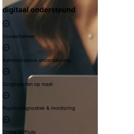
digitaal ondersteund
Dossierbeheer
Administratieve ondersteuning
Zorgtrajecten op maat
Psychodiagnostiek & monitoring
Online zelfhulp