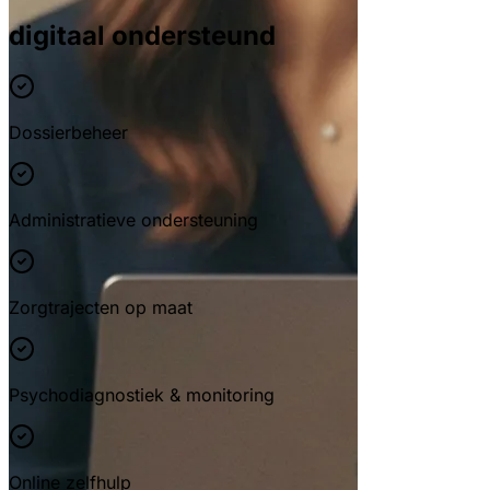
digitaal ondersteund
Dossierbeheer
Administratieve ondersteuning
Zorgtrajecten op maat
Psychodiagnostiek & monitoring
Online zelfhulp