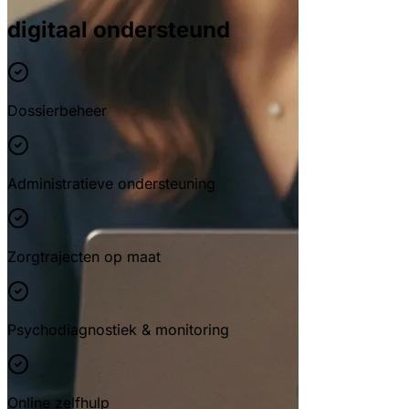
digitaal ondersteund
Dossierbeheer
Administratieve ondersteuning
Zorgtrajecten op maat
Psychodiagnostiek & monitoring
Online zelfhulp