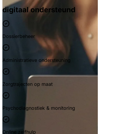
digitaal ondersteund
Dossierbeheer
Administratieve ondersteuning
Zorgtrajecten op maat
Psychodiagnostiek & monitoring
Online zelfhulp