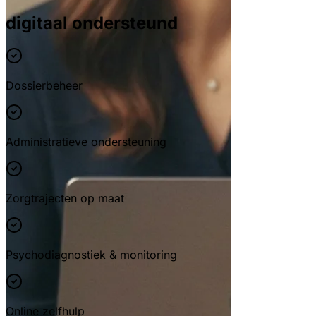
digitaal ondersteund
Dossierbeheer
Administratieve ondersteuning
Zorgtrajecten op maat
Psychodiagnostiek & monitoring
Online zelfhulp