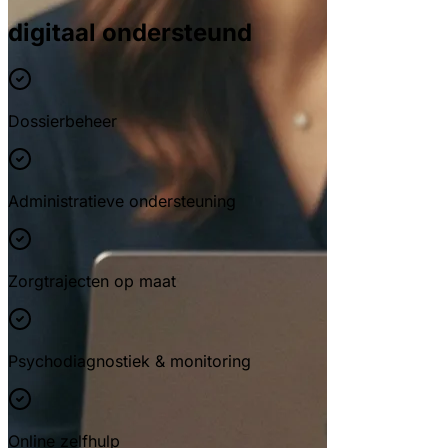
digitaal ondersteund
Dossierbeheer
Administratieve ondersteuning
Zorgtrajecten op maat
Psychodiagnostiek & monitoring
Online zelfhulp