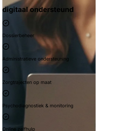
digitaal ondersteund
Dossierbeheer
Administratieve ondersteuning
Zorgtrajecten op maat
Psychodiagnostiek & monitoring
Online zelfhulp