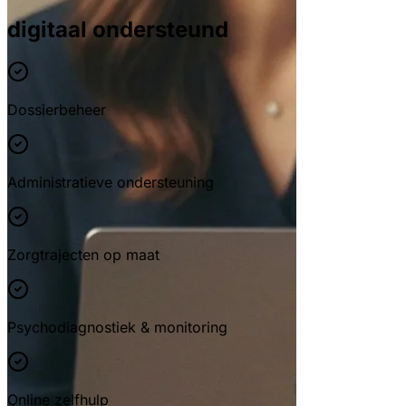
digitaal ondersteund
Dossierbeheer
Administratieve ondersteuning
Zorgtrajecten op maat
Psychodiagnostiek & monitoring
Online zelfhulp