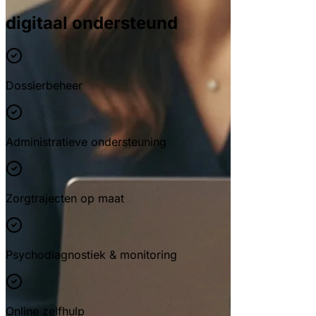
digitaal ondersteund
Dossierbeheer
Administratieve ondersteuning
Zorgtrajecten op maat
Psychodiagnostiek & monitoring
Online zelfhulp