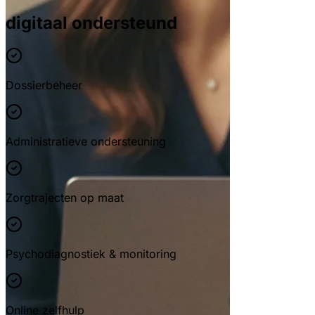
digitaal ondersteund
Dossierbeheer
Administratieve ondersteuning
Zorgtrajecten op maat
Psychodiagnostiek & monitoring
Online zelfhulp