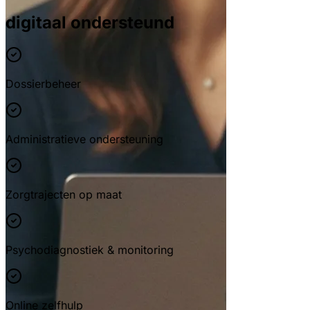
digitaal ondersteund
Dossierbeheer
Administratieve ondersteuning
Zorgtrajecten op maat
Psychodiagnostiek & monitoring
Online zelfhulp