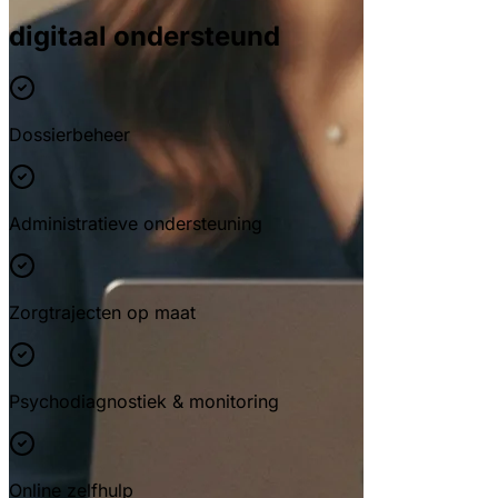
digitaal ondersteund
Dossierbeheer
Administratieve ondersteuning
Zorgtrajecten op maat
Psychodiagnostiek & monitoring
Online zelfhulp